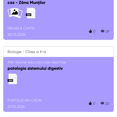
caz - Zâna Munților
MIHAELA CHITIC
0
29
28.05.2026
Biologie - Clasa a X-a
Alte resurse educaționale deschise
patologia sistemului digestiv
POPTELECAN CĂLIN
0
20
27.05.2026