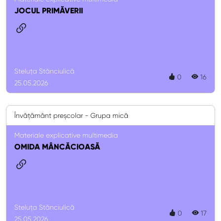
JOCUL PRIMĂVERII
Steluța Stănciulică
0
16
25.05.2026
Învățământ preșcolar - Grupa mică
Materiale explicative multimedia
OMIDA MÂNCĂCIOASĂ
Steluța Stănciulică
0
17
25.05.2026