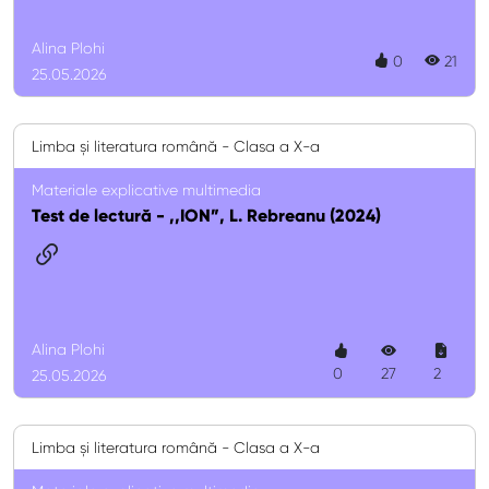
Alina Plohi
0
21
25.05.2026
Limba și literatura română - Clasa a X-a
Materiale explicative multimedia
Test de lectură - ,,ION”, L. Rebreanu (2024)
Alina Plohi
0
27
2
25.05.2026
Limba și literatura română - Clasa a X-a