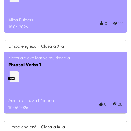
Alina Bulgariu
0
22
18.06.2026
Limba engleză - Clasa a X-a
Materiale explicative multimedia
Phrasal Verbs 1
Arșaluis - Luiza Rîpeanu
0
38
10.06.2026
Limba engleză - Clasa a IX-a