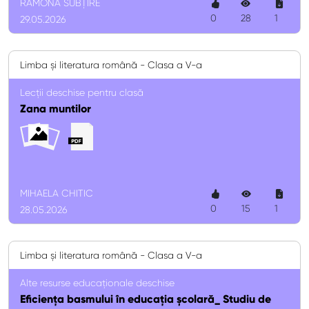
RAMONA SUBȚIRE
0
28
1
29.05.2026
Limba și literatura română - Clasa a V-a
Lecții deschise pentru clasă
Zana muntilor
MIHAELA CHITIC
0
15
1
28.05.2026
Limba și literatura română - Clasa a V-a
Alte resurse educaționale deschise
Eficiența basmului în educația școlară_ Studiu de