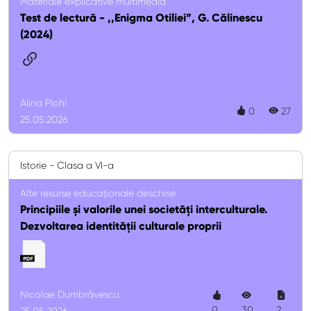
Materiale explicative multimedia
Test de lectură - ,,Enigma Otiliei”, G. Călinescu
(2024)
Alina Plohi
0
27
25.05.2026
Istorie - Clasa a VI-a
Alte resurse educaționale deschise
Principiile și valorile unei societăți interculturale.
Dezvoltarea identității culturale proprii
Nicolae Dumbrăvescu
0
30
2