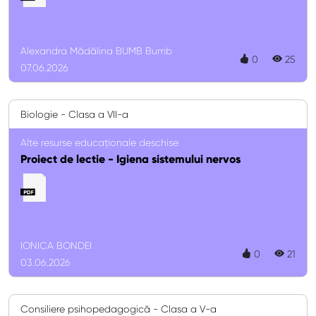
Alexandra Mădălina BUMB Bumb
0
25
07.06.2026
Biologie - Clasa a VII-a
Alte resurse educaționale deschise
Proiect de lectie - Igiena sistemului nervos
IONICA BONDEI
0
21
03.06.2026
Consiliere psihopedagogică - Clasa a V-a