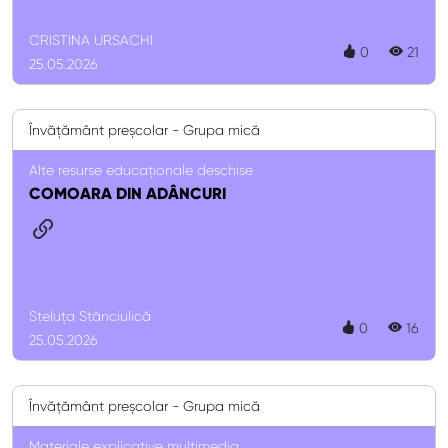
CRISTINA URSACHI
0
21
25.05.2026
Învățământ preșcolar - Grupa mică
Alte resurse educaționale deschise
COMOARA DIN ADÂNCURI
Steluța Stănciulică
0
16
25.05.2026
Învățământ preșcolar - Grupa mică
Materiale explicative multimedia