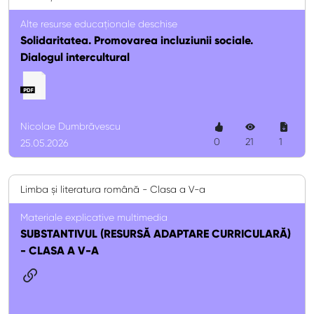
Alte resurse educaționale deschise
Solidaritatea. Promovarea incluziunii sociale.
Dialogul intercultural
Nicolae Dumbrăvescu
0
21
1
25.05.2026
Limba și literatura română - Clasa a V-a
Materiale explicative multimedia
SUBSTANTIVUL (RESURSĂ ADAPTARE CURRICULARĂ)
- CLASA A V-A