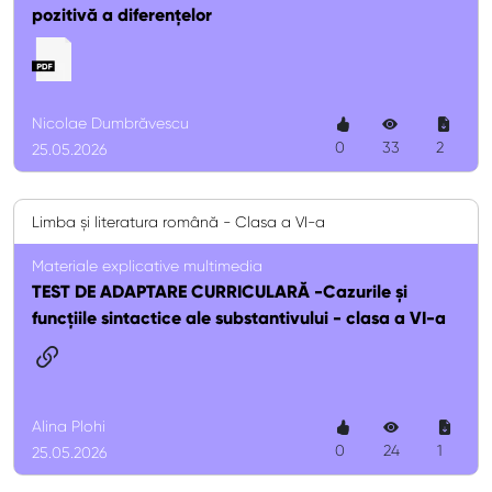
pozitivă a diferențelor
Nicolae Dumbrăvescu
0
33
2
25.05.2026
Limba și literatura română - Clasa a VI-a
Materiale explicative multimedia
TEST DE ADAPTARE CURRICULARĂ -Cazurile și
funcțiile sintactice ale substantivului - clasa a VI-a
Alina Plohi
0
24
1
25.05.2026