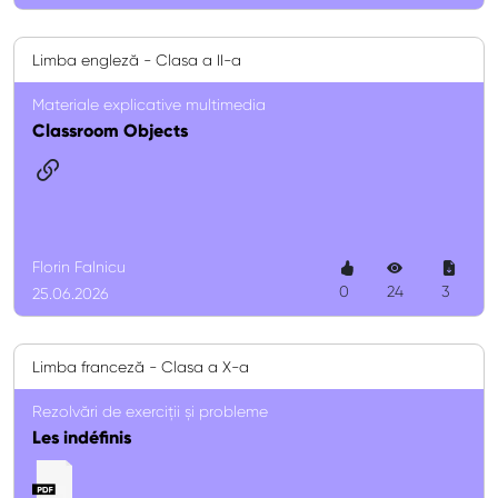
Limba engleză - Clasa a II-a
Materiale explicative multimedia
Classroom Objects
Florin Falnicu
0
24
3
25.06.2026
Limba franceză - Clasa a X-a
Rezolvări de exerciții și probleme
Les indéfinis