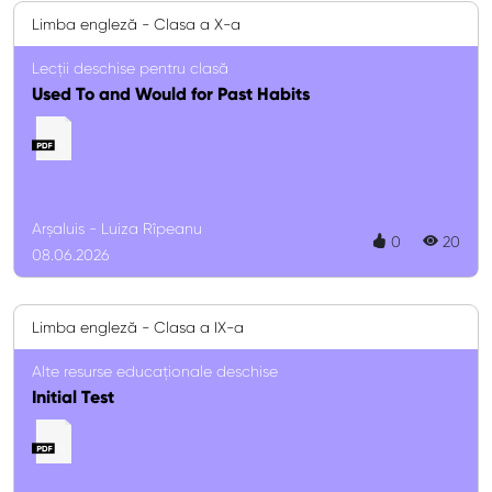
Limba engleză - Clasa a X-a
Lecții deschise pentru clasă
Used To and Would for Past Habits
Arșaluis - Luiza Rîpeanu
0
20
08.06.2026
Limba engleză - Clasa a IX-a
Alte resurse educaționale deschise
Initial Test