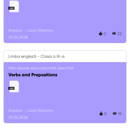
Arșaluis - Luiza Rîpeanu
0
32
10.06.2026
Limba engleză - Clasa a IX-a
Alte resurse educaționale deschise
Verbs and Prepositions
Arșaluis - Luiza Rîpeanu
0
19
10.06.2026