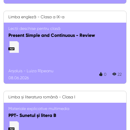
Limba engleză - Clasa a IX-a
Lecții deschise pentru clasă
Present Simple and Continuous - Review
Arșaluis - Luiza Rîpeanu
0
22
08.06.2026
Limba și literatura română - Clasa I
Materiale explicative multimedia
PPT- Sunetul și litera B