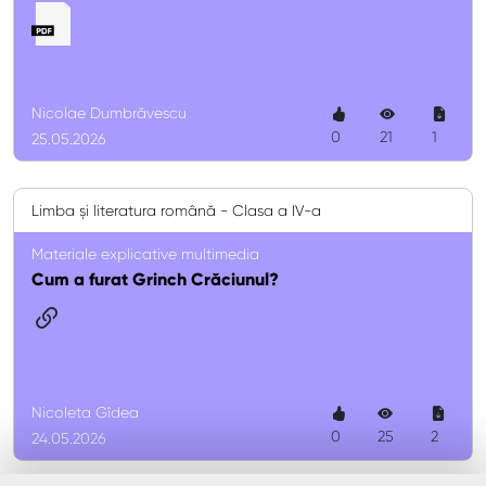
Nicolae Dumbrăvescu
0
21
1
25.05.2026
Limba și literatura română - Clasa a IV-a
Materiale explicative multimedia
Cum a furat Grinch Crăciunul?
Nicoleta Gîdea
0
25
2
24.05.2026