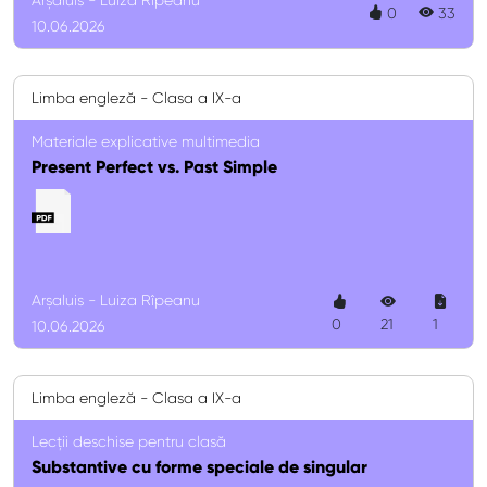
Arșaluis - Luiza Rîpeanu
0
33
10.06.2026
Limba engleză - Clasa a IX-a
Materiale explicative multimedia
Present Perfect vs. Past Simple
Arșaluis - Luiza Rîpeanu
0
21
1
10.06.2026
Limba engleză - Clasa a IX-a
Lecții deschise pentru clasă
Substantive cu forme speciale de singular