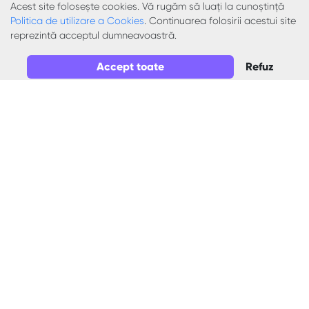
Acest site folosește cookies. Vă rugăm să luați la cunoștință
Limba și literatura română - Clasa a IV-a
Politica de utilizare a Cookies
. Continuarea folosirii acestui site
reprezintă acceptul dumneavoastră.
Materiale explicative multimedia
Textul informativ- Delta Dunării
Accept toate
Refuz
Nicoleta Gîdea
0
19
1
24.05.2026
Matematică - Clasa a VII-a
Materiale explicative multimedia
Dreptunghiul