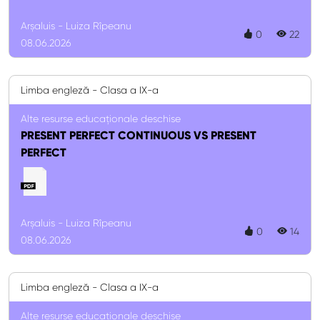
Arșaluis - Luiza Rîpeanu
0
22
08.06.2026
Limba engleză - Clasa a IX-a
Alte resurse educaționale deschise
PRESENT PERFECT CONTINUOUS VS PRESENT
PERFECT
Arșaluis - Luiza Rîpeanu
0
14
08.06.2026
Limba engleză - Clasa a IX-a
Alte resurse educaționale deschise