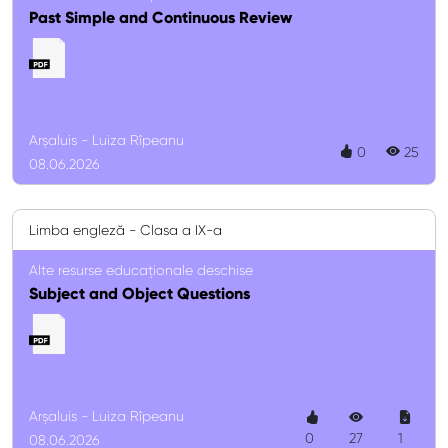
Past Simple and Continuous Review
Arșaluis - Luiza Rîpeanu
0
25
08.06.2026
Limba engleză - Clasa a IX-a
Alte resurse educaționale deschise
Subject and Object Questions
Arșaluis - Luiza Rîpeanu
0
27
1
08.06.2026