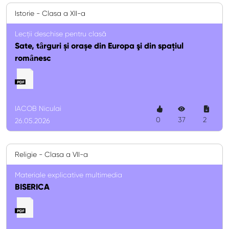
Istorie - Clasa a XII-a
Lecții deschise pentru clasă
Sate, tȃrguri și orașe din Europa şi din spațiul
romȃnesc
IACOB Niculai
0
37
2
26.05.2026
Religie - Clasa a VII-a
Materiale explicative multimedia
BISERICA