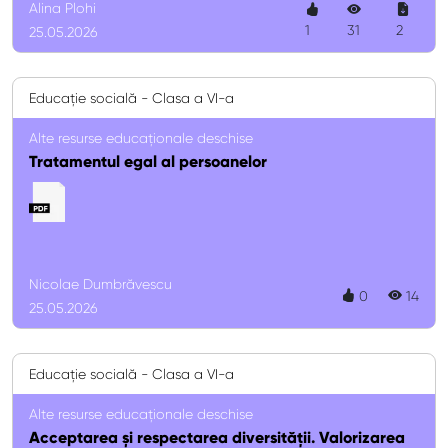
Alina Plohi
1
31
2
25.05.2026
Educație socială - Clasa a VI-a
Alte resurse educaționale deschise
Tratamentul egal al persoanelor
Nicolae Dumbrăvescu
0
14
25.05.2026
Educație socială - Clasa a VI-a
Alte resurse educaționale deschise
Acceptarea și respectarea diversității. Valorizarea