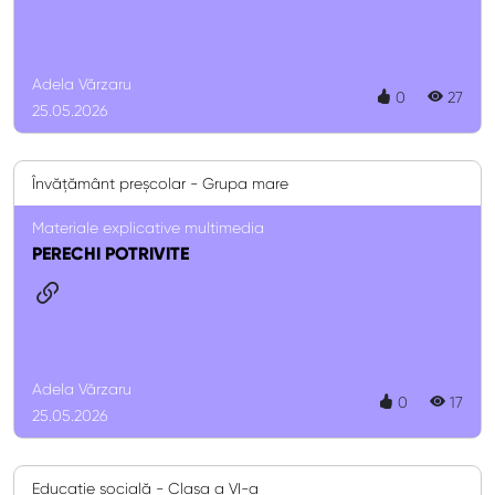
Adela Vărzaru
0
27
25.05.2026
Învățământ preșcolar - Grupa mare
Materiale explicative multimedia
PERECHI POTRIVITE
Adela Vărzaru
0
17
25.05.2026
Educație socială - Clasa a VI-a