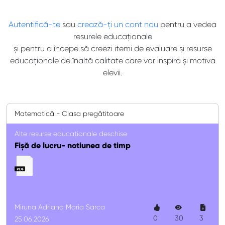
Autentifică-te
sau
crează-ți un cont nou
pentru a vedea
resurele educaționale
și pentru a începe să creezi itemi de evaluare și resurse
educaționale de înaltă calitate care vor inspira și motiva
elevii.
Matematică - Clasa pregătitoare
Alte resurse educaționale deschise
Fișă de lucru- notiunea de timp
Miruna Adriana Maria Sarca
0
30
3
25.06.2026